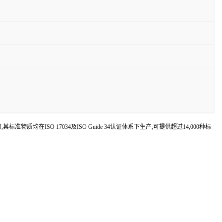
认可,其标准物质均在ISO 17034及ISO Guide 34认证体系下生产,可提供超过14,000种标