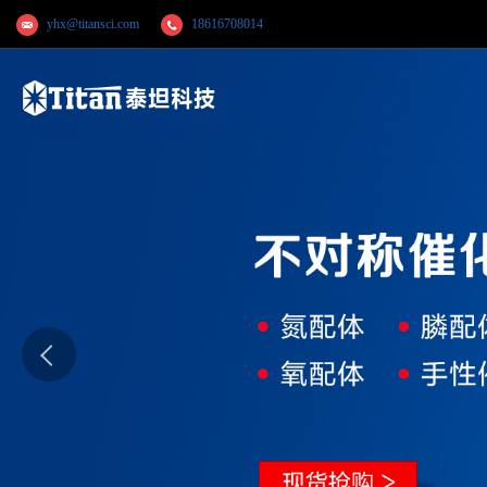
yhx@titansci.com
18616708014