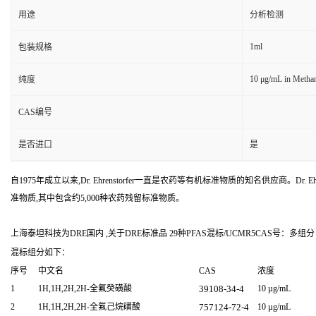
用途
分析检测
1ml
包装规格
10 μg/mL in Metha
纯度
CAS编号
是否进口
是
自1975年成立以来,Dr. Ehrenstorfer一直是农药等有机标准物质的知名供应商。Dr. Ehr
准物质,其中包含约5,000种农药残留标准物质。
上海泰坦科技为DRE国内 ,关于DRE标准品 29种PFAS混标/UCMR5CAS号：多组分（
混标组分如下：
序号
中文名
CAS
浓度
1
1H,1H,2H,2H-全氟癸磺酸
39108-34-4
10 µg/mL
2
1H,1H,2H,2H-全氟己烷磺酸
757124-72-4
10 µg/mL