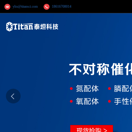
yhx@titansci.com
18616708014