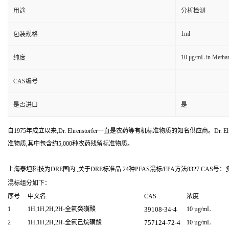
用途
分析检测
1ml
包装规格
10 μg/mL in Metha
纯度
CAS编号
是否进口
是
自1975年成立以来,Dr. Ehrenstorfer一直是农药等有机标准物质的知名供应商。Dr. Ehr
准物质,其中包含约5,000种农药残留标准物质。
上海泰坦科技为DRE国内 ,关于DRE标准品 24种PFAS混标/EPA方法8327 CAS号：
混标组分如下：
序号
中文名
CAS
浓度
1
1H,1H,2H,2H-全氟癸磺酸
39108-34-4
10 µg/mL
2
1H,1H,2H,2H-全氟己烷磺酸
757124-72-4
10 µg/mL