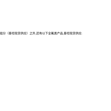
号：多组分（泰坦现货供应）之外,还有以下全氟类产品,泰坦现货供应: