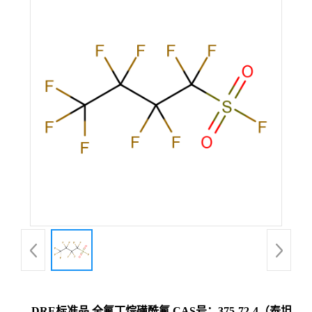
DRE标准品 全氟丁烷磺酰氟 CAS号：375-72-4（泰坦