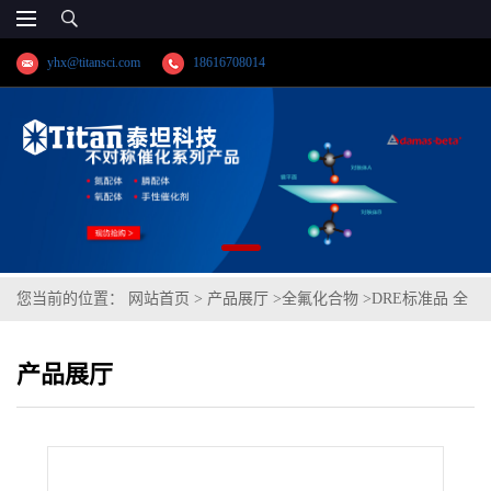
yhx@titansci.com
18616708014
您当前的位置：
网站首页
>
产品展厅
>
全氟化合物
>
DRE标准品 全
氟丁烷磺酰氟 CAS号：375-72-4（泰坦现货供应）
产品展厅