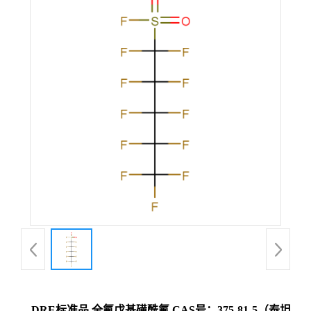
DRE标准品 全氟戊基磺酰氟 CAS号：375-81-5（泰坦