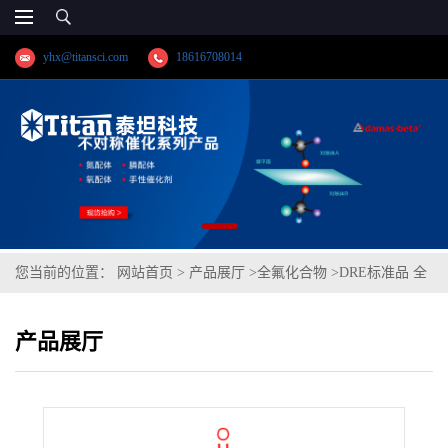
yhx@titansci.com
18616708014
您当前的位置：
网站首页
>
产品展厅
>
全氟化合物
>
DRE标准品 全
氟戊基磺酰氟 CAS号：375-81-5（泰坦现货供应）
产品展厅