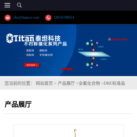
yhx@titansci.com
18616708014
您当前的位置：
网站首页
>
产品展厅
>
全氟化合物
>
DRE标准品
1H,1H,2H,2H-全氟辛基磺酰胺 CAS号：29765-95-5（泰坦现货供
产品展厅
应）