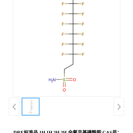
DRE标准品 1H,1H,2H,2H-全氟辛基磺酰胺 CAS号：