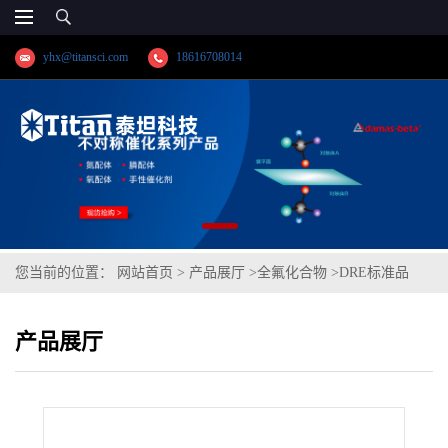
yhx@titansci.com
18616708014
您当前的位置：
网站首页
>
产品展厅
>
全氟化合物
>
DRE标准品
1H,1H-全氟-1-壬醇 CAS号：423-56-3；8:1 FTOH（泰坦现货供应）
产品展厅