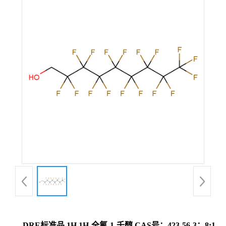
DRE标准品 1H,1H-全氟-1-壬醇 CAS号：423-56-3；8:1