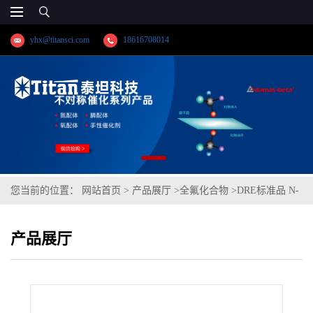
yhx@titansci.com
18616708014
您当前的位置：
网站首页
>
产品展厅
>
全氟化合物
>
DRE标准品 N-
(羧甲基)-N,N-二甲基-3-[(1-氧代十二烷基)氨基]-1-丙铵内盐氢氧化物
产品展厅
CAS号：34455-29-3；6:2 FTAB（泰坦现货供应）