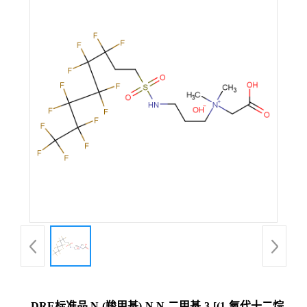
DRE标准品 N-(羧甲基)-N,N-二甲基-3-[(1-氧代十二烷