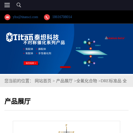
yhx@titansci.com
18616708014
您当前的位置：
网站首页
>
产品展厅
>
全氟化合物
>
DRE标准品 全
氟十三烷 CAS号：376-03-4；PFTrD（泰坦现货供应）
产品展厅