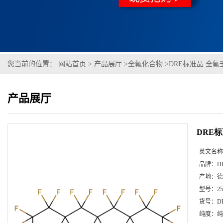
您当前的位置：
网站首页
>
产品展厅
>
全氟化合物
>
DRE标准品 全氟壬烷
产品展厅
DRE标
英文名称
品牌：
D
产地：
德
型号：
2
货号：
D
纯度：
纯