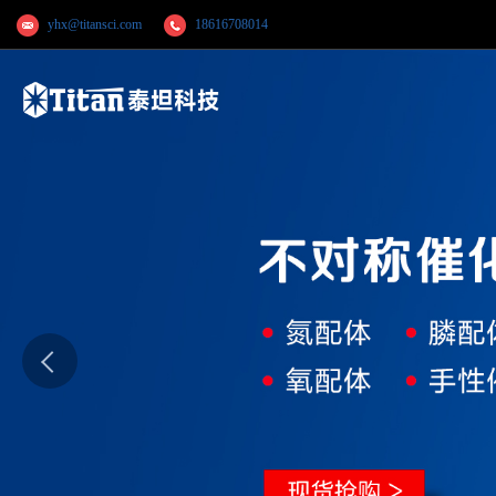
yhx@titansci.com
18616708014