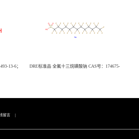
3-13-6；
DRE标准品 全氟十三烷磺酸钠 CAS号：174675-
49-1；PFTrDS钠盐（泰坦现货供应）
线留言
|