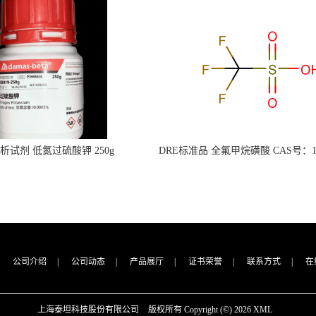
s分析试剂 低氮过硫酸钾 250g
DRE标准品 全氟甲烷磺酸 CAS号：149
CAS：7727-21-1 总氮含量≤0.0005%
TFMS（泰坦现货供应）
（泰坦现货供应）
公司介绍
|
公司动态
|
产品展厅
|
证书荣誉
|
联系方式
|
在
上海泰坦科技股份有限公司
版权所有 Copyright (©) 2026
XML