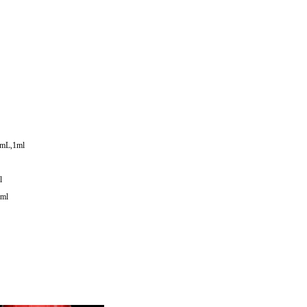
mL,1ml
l
ml