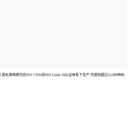
认可,其标准物质均在ISO 17034及ISO Guide 34认证体系下生产,可提供超过14,000种标