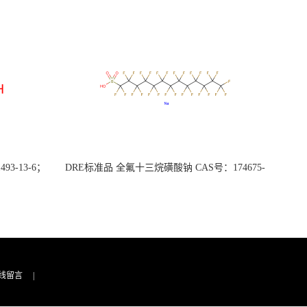
3-13-6；
DRE标准品 全氟十三烷磺酸钠 CAS号：174675-
49-1；PFTrDS钠盐（泰坦现货供应）
线留言
|