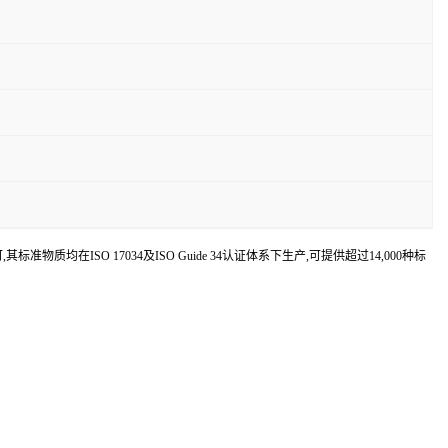
认可,其标准物质均在ISO 17034及ISO Guide 34认证体系下生产,可提供超过14,000种标