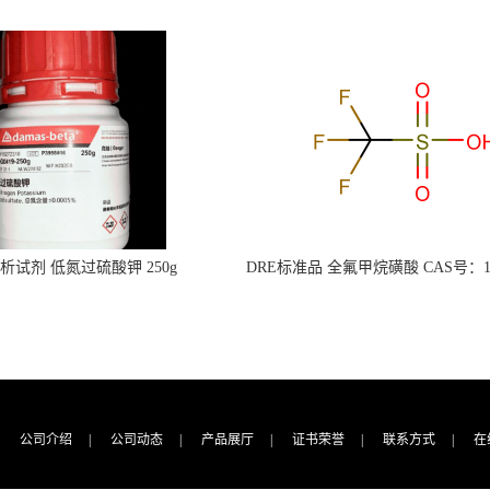
s分析试剂 低氮过硫酸钾 250g
DRE标准品 全氟甲烷磺酸 CAS号：149
CAS：7727-21-1 总氮含量≤0.0005%
TFMS（泰坦现货供应）
（泰坦现货供应）
公司介绍
|
公司动态
|
产品展厅
|
证书荣誉
|
联系方式
|
在