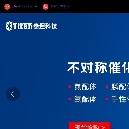
yhx@titansci.com
18616708014