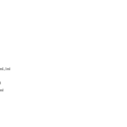
mL,1ml
l
ml