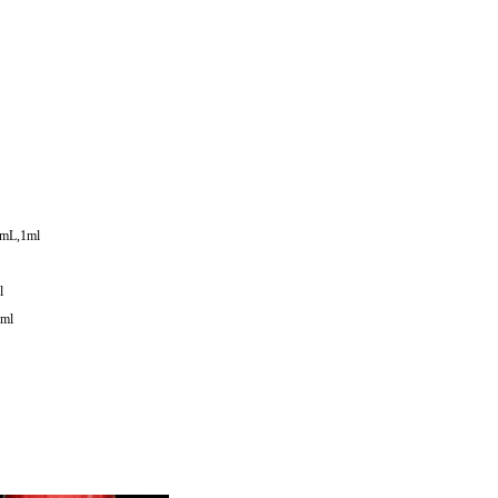
mL,1ml
l
ml