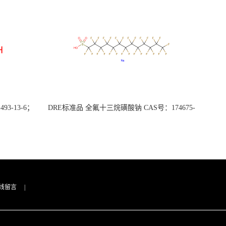
3-13-6；
DRE标准品 全氟十三烷磺酸钠 CAS号：174675-
49-1；PFTrDS钠盐（泰坦现货供应）
线留言
|