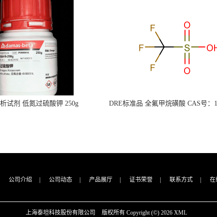
s分析试剂 低氮过硫酸钾 250g
DRE标准品 全氟甲烷磺酸 CAS号：149
CAS：7727-21-1 总氮含量≤0.0005%
TFMS（泰坦现货供应）
（泰坦现货供应）
公司介绍
|
公司动态
|
产品展厅
|
证书荣誉
|
联系方式
|
在
上海泰坦科技股份有限公司
版权所有 Copyright (©) 2026
XML