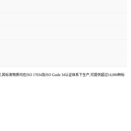
认可,其标准物质均在ISO 17034及ISO Guide 34认证体系下生产,可提供超过14,000种标