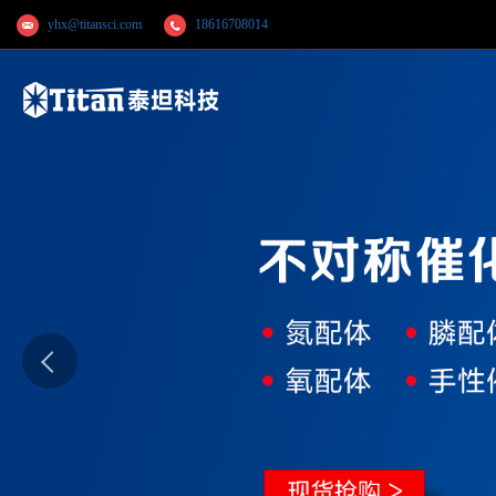
yhx@titansci.com
18616708014