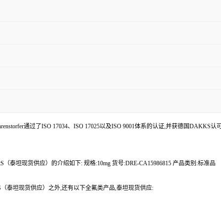
enstorfer通过了ISO 17034、ISO 17025以及ISO 9001体系的认证,并获德国DAKKS
S（泰坦现货供应）的介绍如下: 规格:10mg 货号:DRE-CA15986815 产品类别:标准品
FEtS（泰坦现货供应）之外,还有以下全氟类产品,泰坦现货供应: