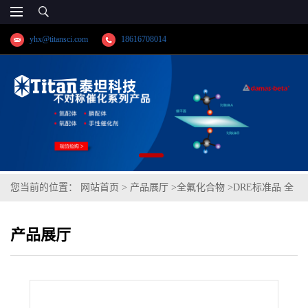
yhx@titansci.com
18616708014
您当前的位置：
网站首页
>
产品展厅
>
全氟化合物
>
DRE标准品 全
氟十二烷 CAS号：307-59-5；PFDoD（泰坦现货供应）)
产品展厅