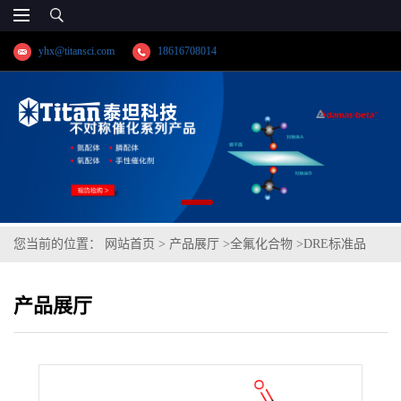
yhx@titansci.com
18616708014
您当前的位置：
网站首页
>
产品展厅
>
全氟化合物
>
DRE标准品
2H-全氟-2-癸烯酸-13C2(1,2-13C2) CAS号：872398-79-3；8:2
产品展厅
FTUCA-13C2（泰坦现货供应）