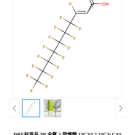
DRE标准品 2H-全氟-2-癸烯酸-13C2(1,2-13C2) CAS