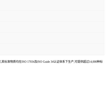
认可,其标准物质均在ISO 17034及ISO Guide 34认证体系下生产,可提供超过14,000种标