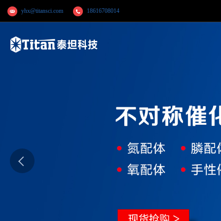
yhx@titansci.com
18616708014