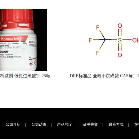
s分析试剂 低氮过硫酸钾 250g
DRE标准品 全氟甲烷磺酸 CAS号：149
CAS：7727-21-1 总氮含量≤0.0005%
TFMS（泰坦现货供应）
（泰坦现货供应）
公司介绍
|
公司动态
|
产品展厅
|
证书荣誉
|
联系方式
|
在