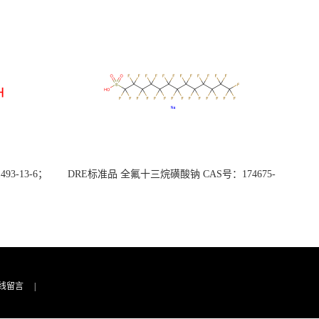
3-13-6；
DRE标准品 全氟十三烷磺酸钠 CAS号：174675-
49-1；PFTrDS钠盐（泰坦现货供应）
线留言
|