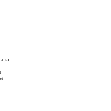
mL,1ml
l
ml