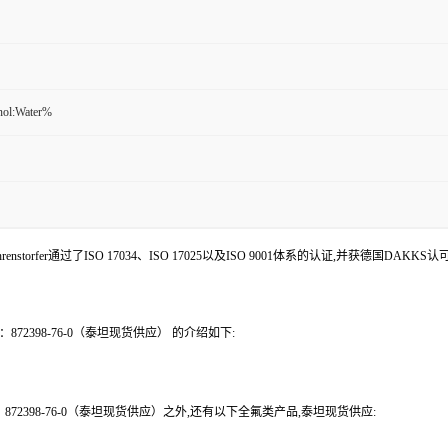
nol:Water%
enstorfer通过了ISO 17034、ISO 17025以及ISO 9001体系的认证,并获德国DAKKS
S号：872398-76-0（泰坦现货供应） 的介绍如下:
S号：872398-76-0（泰坦现货供应）之外,还有以下全氟类产品,泰坦现货供应: