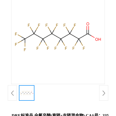
DRE标准品 全氟辛酸(直链+支链混合物) CAS号：335-