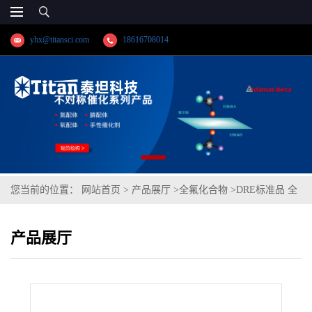
yhx@titansci.com
18616708014
您当前的位置：
网站首页
>
产品展厅
>
全氟化合物
>
DRE标准品 全
氟辛酸(直链+支链混合物) CAS号：335-67-1；PFOA（泰坦现货供
产品展厅
应）