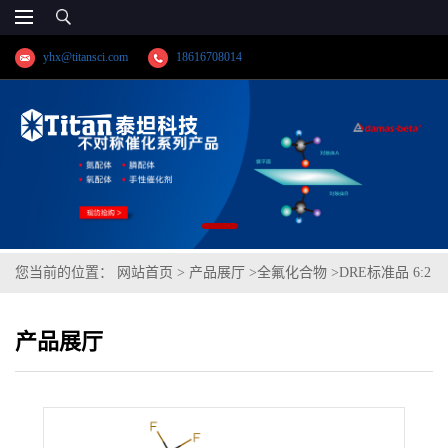
yhx@titansci.com
18616708014
您当前的位置：
网站首页
>
产品展厅
>
全氟化合物
>
DRE标准品 6:2
氟调聚物甜菜碱 CAS号：145441-31-2（泰坦现货供应）
产品展厅