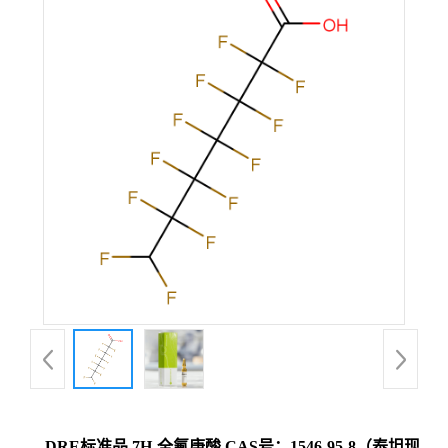
DRE标准品 7H-全氟庚酸 CAS号：1546-95-8（泰坦现