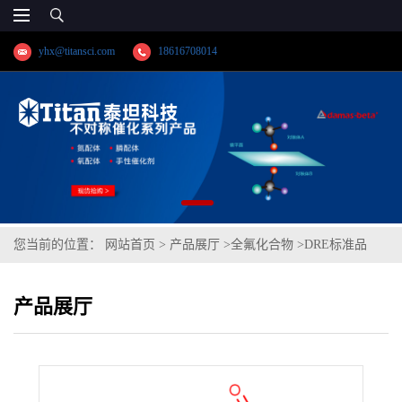
yhx@titansci.com
18616708014
您当前的位置：
网站首页
>
产品展厅
>
全氟化合物
>
DRE标准品
7H-全氟庚酸 CAS号：1546-95-8（泰坦现货供应）
产品展厅