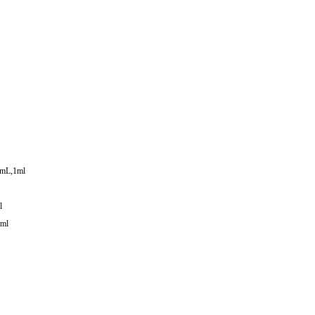
mL,1ml
l
ml