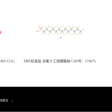
3-13-6；
DRE标准品 全氟十三烷磺酸钠 CAS号：174675-
49-1；PFTrDS钠盐（泰坦现货供应）
线留言
|