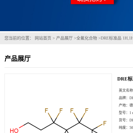
您当前的位置：
网站首页
>
产品展厅
>
全氟化合物
>
DRE标准品 1H,1
产品展厅
DRE标
英文名称
品牌：
D
产地：
德
型号：
1
货号：
D
纯度：
50