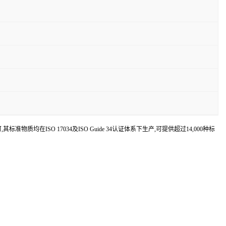
认可,其标准物质均在ISO 17034及ISO Guide 34认证体系下生产,可提供超过14,000种标