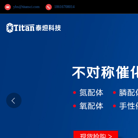
yhx@titansci.com
18616708014