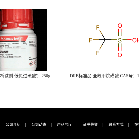
s分析试剂 低氮过硫酸钾 250g
DRE标准品 全氟甲烷磺酸 CAS号：149
CAS：7727-21-1 总氮含量≤0.0005%
TFMS（泰坦现货供应）
（泰坦现货供应）
公司介绍
|
公司动态
|
产品展厅
|
证书荣誉
|
联系方式
|
在