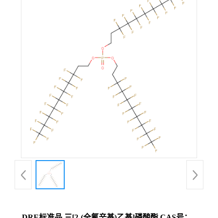
DRE标准品 三[2-(全氟辛基)乙基]磷酸酯 CAS号：