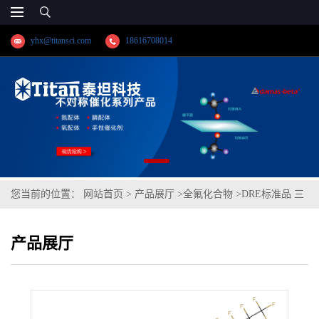
yhx@titansci.com
18616708014
您当前的位置：
网站首页
>
产品展厅
>
全氟化合物
>
DRE标准品 三
[2-(全氟辛基)乙基]磷酸酯 CAS号：149790-22-7；8:2 Tri-PAPS；
产品展厅
（泰坦现货供应）