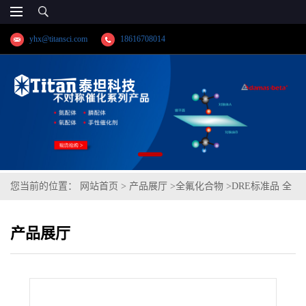
yhx@titansci.com
18616708014
您当前的位置：
网站首页
>
产品展厅
>
全氟化合物
>
DRE标准品 全
氟十一烷磺酸钠 CAS号：3016286-99-7；PFUdS钠盐（泰坦现货供
产品展厅
应）