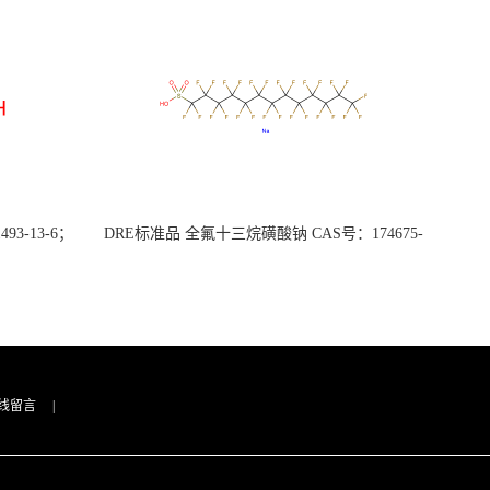
3-13-6；
DRE标准品 全氟十三烷磺酸钠 CAS号：174675-
49-1；PFTrDS钠盐（泰坦现货供应）
线留言
|