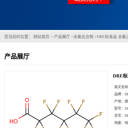
您当前的位置：
网站首页
>
产品展厅
>
全氟化合物
>
DRE标准品 全氟己酸钠
产品展厅
DRE标准
英文名称
品牌：
D
产地：
德
型号：
1
货号：
D
纯度：
纯