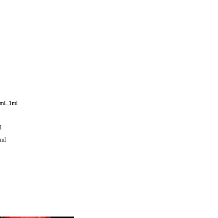
mL,1ml
l
ml