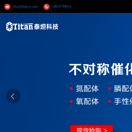
yhx@titansci.com
18616708014