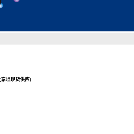
盐;(泰坦现货供应)