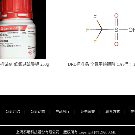
s分析试剂 低氮过硫酸钾 250g
DRE标准品 全氟甲烷磺酸 CAS号：149
CAS：7727-21-1 总氮含量≤0.0005%
TFMS（泰坦现货供应）
（泰坦现货供应）
公司介绍
|
公司动态
|
产品展厅
|
证书荣誉
|
联系方式
|
在
上海泰坦科技股份有限公司
版权所有 Copyright (©) 2026
XML