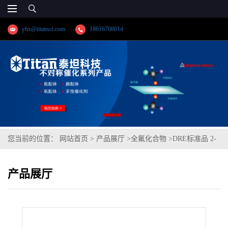
yhx@titansci.com
18616708014
您当前的位置：
网站首页
>
产品展厅
>
全氟化合物
>
DRE标准品 2-
(N-甲基全氟辛烷磺酰氨基)乙酸 CAS号：2355-31-9；N-MeFOSAA；
产品展厅
（泰坦现货供应）