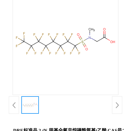
DRE标准品 2-(N-甲基全氟辛烷磺酰氨基)乙酸 CAS号：