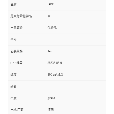
DRE
品牌
是否危险化学品
否
产品等级
优级品
型号
1ml
包装规格
85535-85-9
CAS编号
100 μg/mL%
纯度
别名
g/cm3
密度
产地/厂商
德国