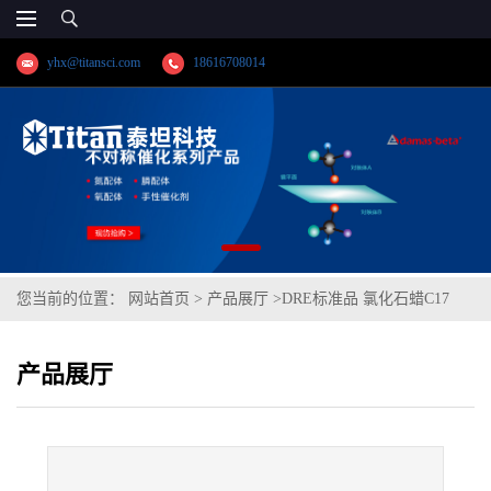
yhx@titansci.com
18616708014
您当前的位置：
网站首页
>
产品展厅
>
DRE标准品 氯化石蜡C17
65% Cl cas号:85535-85-9(泰坦现货供应)
产品展厅