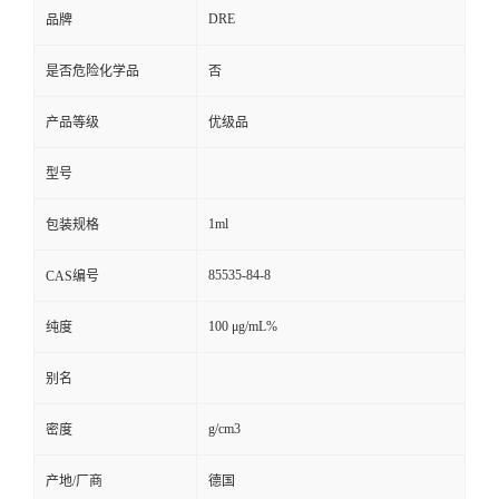
DRE
品牌
是否危险化学品
否
产品等级
优级品
型号
1ml
包装规格
85535-84-8
CAS编号
100 μg/mL%
纯度
别名
g/cm3
密度
产地/厂商
德国