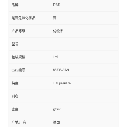
DRE
品牌
是否危险化学品
否
产品等级
优级品
型号
1ml
包装规格
85535-85-9
CAS编号
100 μg/mL%
纯度
别名
g/cm3
密度
产地/厂商
德国