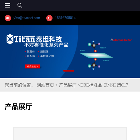
yhx@titansci.com
18616708014
您当前的位置：
网站首页
>
产品展厅
>
DRE标准品 氯化石蜡C17
50% Cl cas号:85535-85-9(泰坦现货供应)
产品展厅