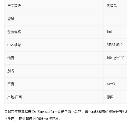
产品等级
优级品
型号
1ml
包装规格
85535-85-9
CAS编号
100 μg/mL%
纯度
别名
g/cm3
密度
产地/厂商
德国
自1975年成立以来,Dr. Ehrenstorfer一直是全氟化合物、氯化石蜡和农药残留等有机标准物质
下生产,可提供超过14,000种标准物质。