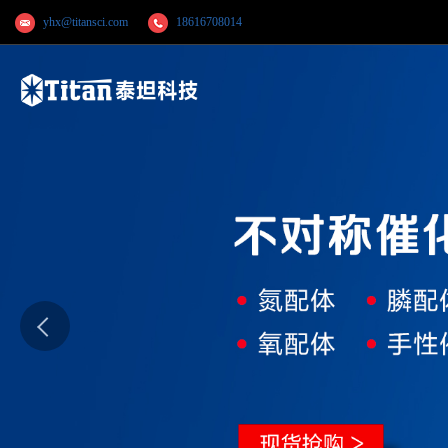
yhx@titansci.com
18616708014