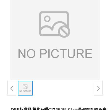
DRE标准品 氯化石蜡C17 38.2% Cl cas号:85535-85-9(泰