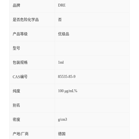
DRE
品牌
是否危险化学品
否
产品等级
优级品
型号
1ml
包装规格
85535-85-9
CAS编号
100 μg/mL%
纯度
别名
g/cm3
密度
产地/厂商
德国