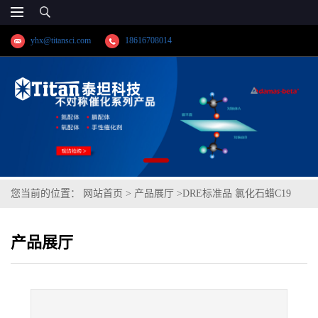
yhx@titansci.com
18616708014
您当前的位置：
网站首页
>
产品展厅
>
DRE标准品 氯化石蜡C19
51.2% Cl cas号:85535-86-0(泰坦现货供应)
产品展厅