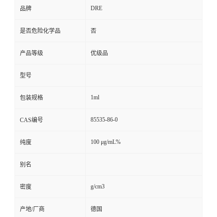
DRE
品牌
是否危险化学品
否
产品等级
优级品
型号
1ml
包装规格
85535-86-0
CAS编号
100 μg/mL%
纯度
别名
g/cm3
密度
产地/厂商
德国