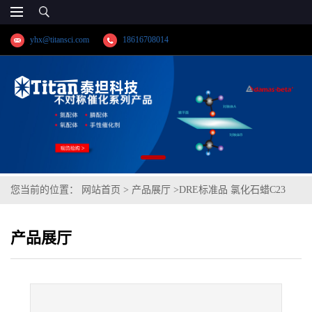
yhx@titansci.com
18616708014
您当前的位置：
网站首页
>
产品展厅
>
DRE标准品 氯化石蜡C23
41.4% C cas号:85535-86-0(泰坦现货供应)
产品展厅