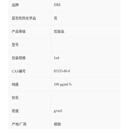
DRE
品牌
是否危险化学品
否
产品等级
优级品
型号
1ml
包装规格
85535-86-0
CAS编号
100 μg/mL%
纯度
别名
g/cm3
密度
产地/厂商
德国