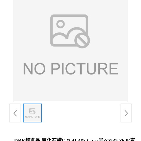
DRE标准品 氯化石蜡C23 41.4% C cas号:85535-86-0(泰