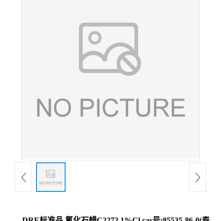
DRE标准品 氯化石蜡C2272.1%Cl cas号:85535-86-0(泰