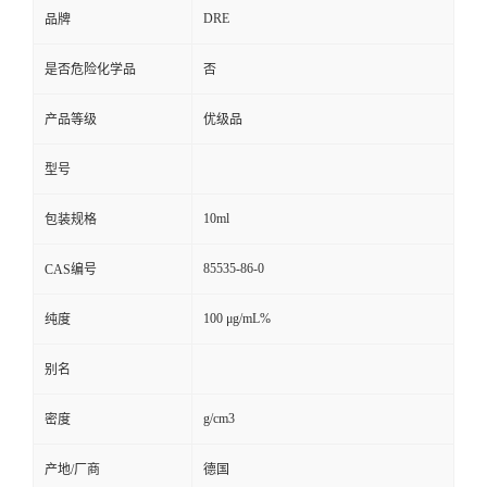
DRE
品牌
是否危险化学品
否
产品等级
优级品
型号
10ml
包装规格
85535-86-0
CAS编号
100 μg/mL%
纯度
别名
g/cm3
密度
产地/厂商
德国