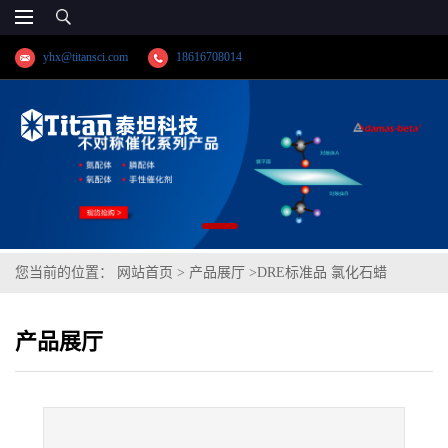
yhx@titansci.com
18616708014
您当前的位置：
网站首页
>
产品展厅
>
DRE标准品 氯化石蜡
C2272.1%Cl cas号:85535-86-0(泰坦现货供应)
产品展厅