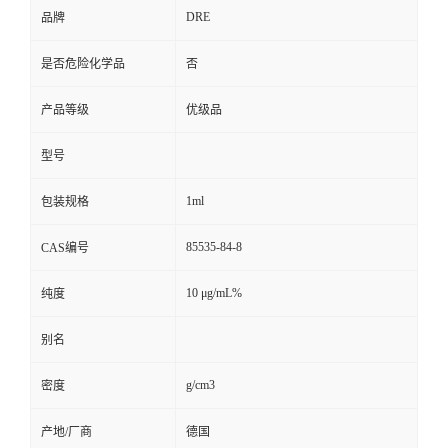
DRE
品牌
是否危险化学品
否
产品等级
优级品
型号
1ml
包装规格
85535-84-8
CAS编号
10 μg/mL%
纯度
别名
g/cm3
密度
产地/厂商
德国