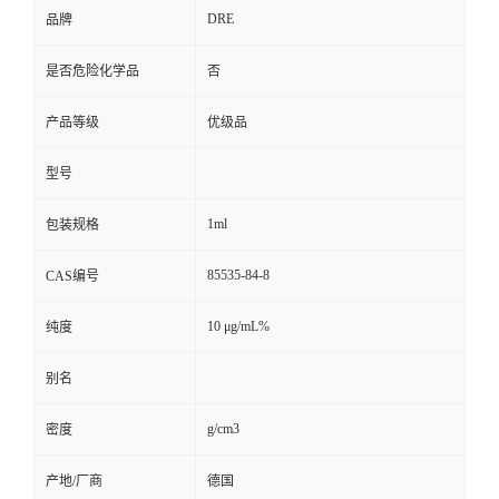
DRE
品牌
是否危险化学品
否
产品等级
优级品
型号
1ml
包装规格
85535-84-8
CAS编号
10 μg/mL%
纯度
别名
g/cm3
密度
产地/厂商
德国