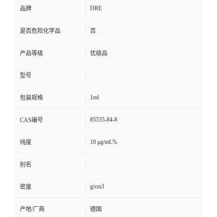
DRE
品牌
是否危险化学品
否
产品等级
优级品
型号
1ml
包装规格
85535-84-8
CAS编号
10 μg/mL%
纯度
别名
g/cm3
密度
产地/厂商
德国