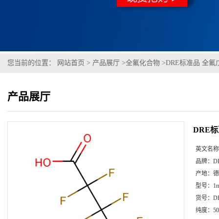
您当前的位置：
网站首页
>
产品展厅
>
全氟化合物
>
DRE标准品 全氟戊酸
产品展厅
DRE标
英文名称
品牌：
D
产地：
德
型号：
1m
货号：
D
纯度：
50