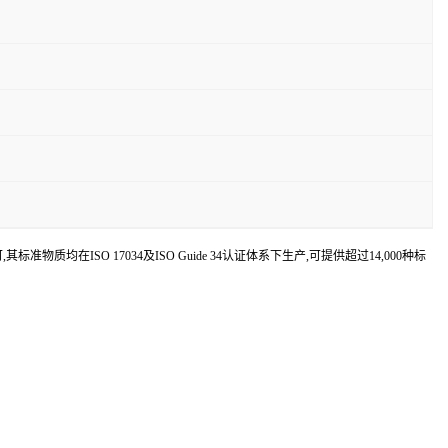
认可,其标准物质均在ISO 17034及ISO Guide 34认证体系下生产,可提供超过14,000种标