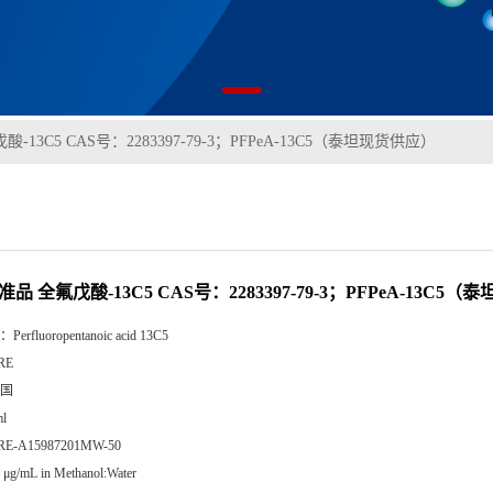
-13C5 CAS号：2283397-79-3；PFPeA-13C5（泰坦现货供应）
准品 全氟戊酸-13C5 CAS号：2283397-79-3；PFPeA-13C5
：
Perfluoropentanoic acid 13C5
RE
国
l
RE-A15987201MW-50
 μg/mL in Methanol:Water