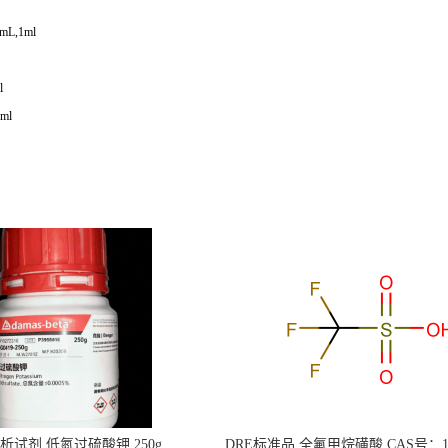
mL,1ml
l
ml
s分析试剂 低氮过硫酸钾 250g
DRE标准品 全氟甲烷磺酸 CAS号：149