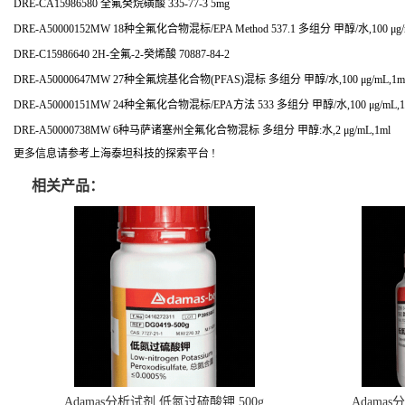
DRE-CA15986580 全氟癸烷磺酸 335-77-3 5mg
DRE-A50000152MW 18种全氟化合物混标/EPA Method 537.1 多组分 甲醇/水,100 μg/
DRE-C15986640 2H-全氟-2-癸烯酸 70887-84-2
DRE-A50000647MW 27种全氟烷基化合物(PFAS)混标 多组分 甲醇/水,100 μg/mL,1m
DRE-A50000151MW 24种全氟化合物混标/EPA方法 533 多组分 甲醇/水,100 μg/mL,1
DRE-A50000738MW 6种马萨诸塞州全氟化合物混标 多组分 甲醇:水,2 μg/mL,1ml
更多信息请参考上海泰坦科技的探索平台 !
相关产品：
Adamas分析试剂 低氮过硫酸钾 500g
Adama