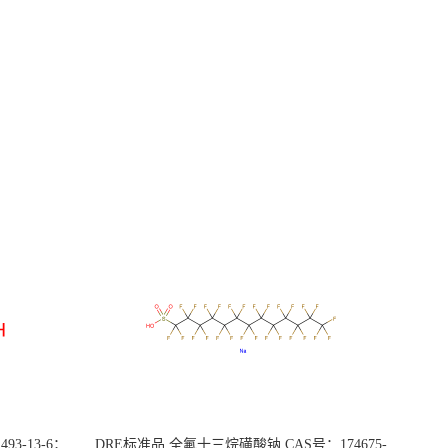
3-13-6；
DRE标准品 全氟十三烷磺酸钠 CAS号：174675-