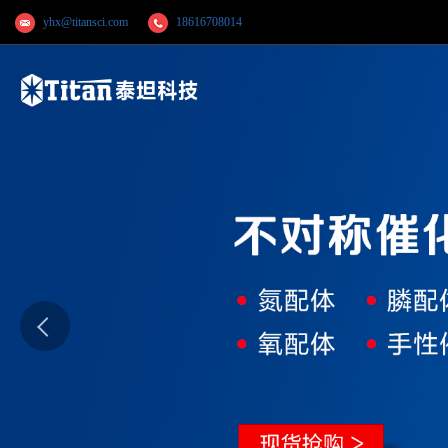
yhx@titansci.com
18616708014