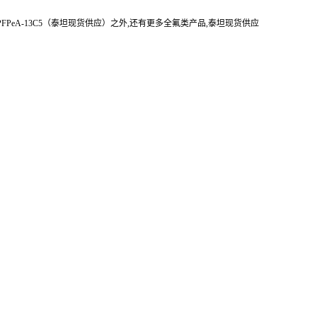
3；PFPeA-13C5（泰坦现货供应）之外,还有更多全氟类产品,泰坦现货供应