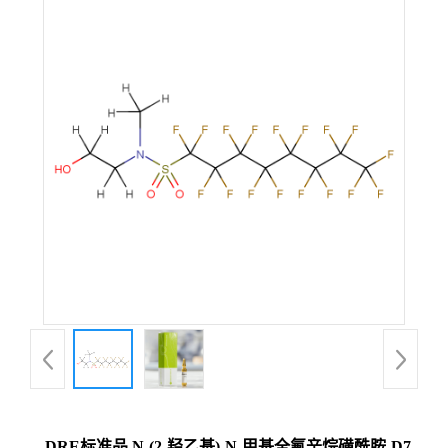
DRE标准品 N-(2-羟乙基)-N-甲基全氟辛烷磺酰胺-D7