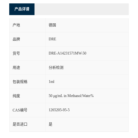
产品详请
产地
德国
DRE
品牌
DRE-A14231571MW-50
货号
用途
分析检测
1ml
包装规格
50 μg/mL in Methanol:Water%
纯度
1265205-95-5
CAS编号
是否进口
是