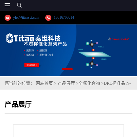
yhx@titansci.com
18616708014
您当前的位置：
网站首页
>
产品展厅
>
全氟化合物
>
DRE标准品 N-
(2-羟乙基)-N-甲基全氟辛烷磺酰胺-D7 CAS号：1265205-95-5；N-
产品展厅
MeFOSE-d7（泰坦现货供应）