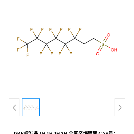
DRE标准品 1H,1H,2H,2H-全氟辛烷磺酸 CAS号：