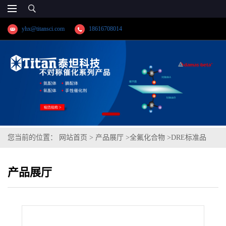
yhx@titansci.com
18616708014
您当前的位置：
网站首页
>
产品展厅
>
全氟化合物
>
DRE标准品
1H,1H,2H,2H-全氟辛烷磺酸 CAS号：27619-97-2；6:2 FTS（泰坦现
产品展厅
货供应）