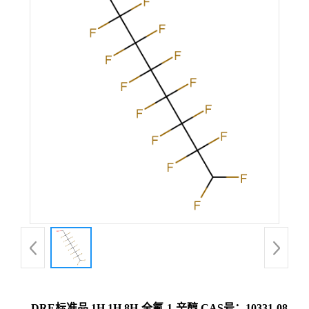
DRE标准品 1H,1H,8H-全氟-1-辛醇 CAS号：10331-08-