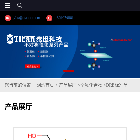
yhx@titansci.com
18616708014
您当前的位置：
网站首页
>
产品展厅
>
全氟化合物
>
DRE标准品
1H,1H,8H-全氟-1-辛醇 CAS号：10331-08-5；8H 7:1 FTOH（泰坦现
产品展厅
货供应）