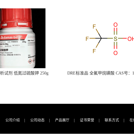
s分析试剂 低氮过硫酸钾 250g
DRE标准品 全氟甲烷磺酸 CAS号：149
CAS：7727-21-1 总氮含量≤0.0005%
TFMS（泰坦现货供应）
（泰坦现货供应）
公司介绍
|
公司动态
|
产品展厅
|
证书荣誉
|
联系方式
|
在