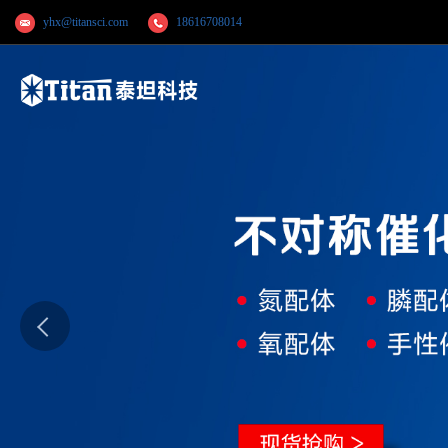
yhx@titansci.com
18616708014