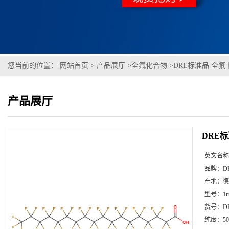
您当前的位置：
网站首页
>
产品展厅
>
全氟化合物
>
DRE标准品 全氟十
产品展厅
DRE标
英文名称
品牌：
D
产地：
德
型号：
1m
货号：
D
纯度：
50