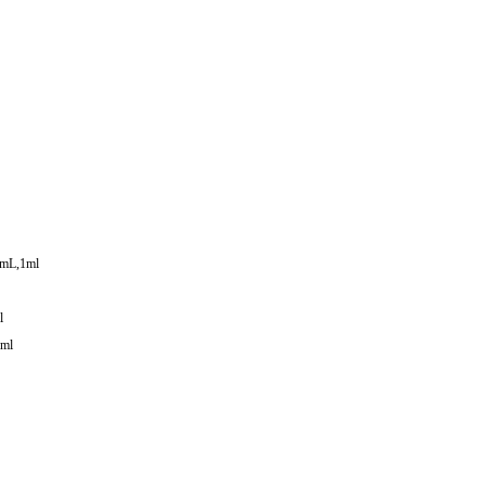
mL,1ml
l
ml