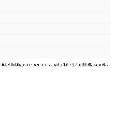
认可,其标准物质均在ISO 17034及ISO Guide 34认证体系下生产,可提供超过14,000种标