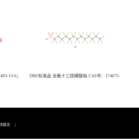
3-13-6；
DRE标准品 全氟十三烷磺酸钠 CAS号：174675-
49-1；PFTrDS钠盐（泰坦现货供应）
线留言
|