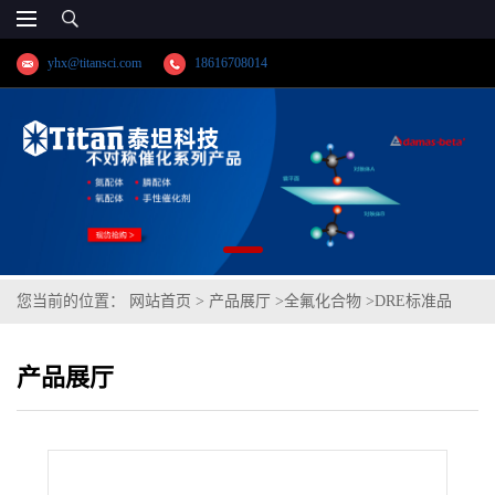
yhx@titansci.com
18616708014
您当前的位置：
网站首页
>
产品展厅
>
全氟化合物
>
DRE标准品
1H,1H,2H,2H-全氟己烷磺酸钠13C2 (1,2-13C2) CAS号：2708218-88-
产品展厅
4；4:2FTS-13C2（泰坦现货供应）