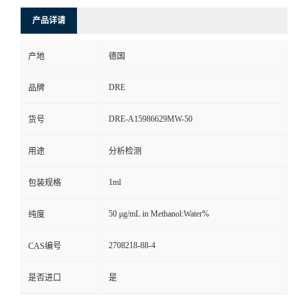
产品详请
产地
德国
DRE
品牌
DRE-A15986629MW-50
货号
用途
分析检测
1ml
包装规格
50 μg/mL in Methanol:Water%
纯度
2708218-88-4
CAS编号
是否进口
是