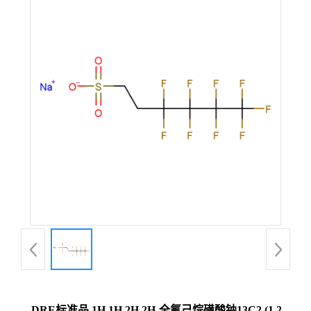
DRE标准品 1H,1H,2H,2H-全氟己烷磺酸钠13C2 (1,2-