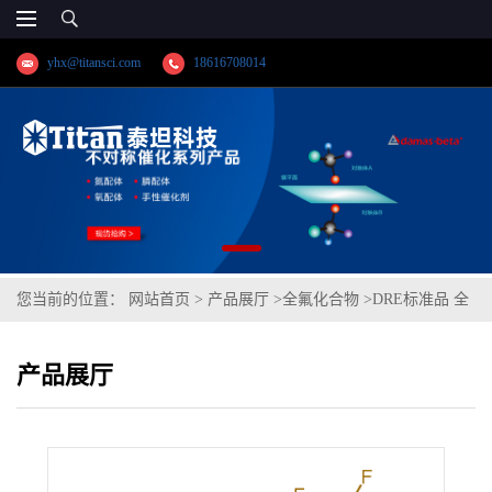
yhx@titansci.com
18616708014
您当前的位置：
网站首页
>
产品展厅
>
全氟化合物
>
DRE标准品 全
氟-6-甲基庚酸钠 CAS号：18017-22-6（泰坦现货供应）
产品展厅