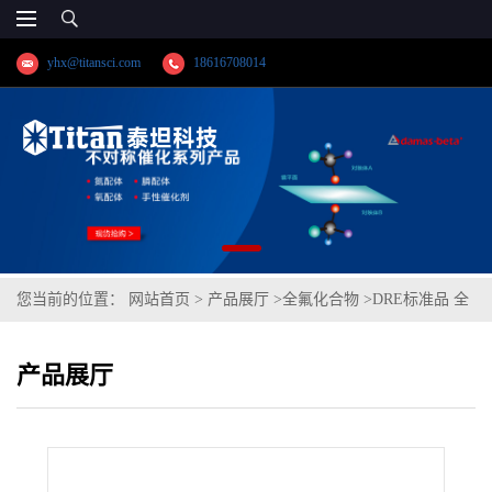
yhx@titansci.com
18616708014
您当前的位置：
网站首页
>
产品展厅
>
全氟化合物
>
DRE标准品 全
氟辛烷 CAS号：307-34-6；（泰坦现货供应）
产品展厅