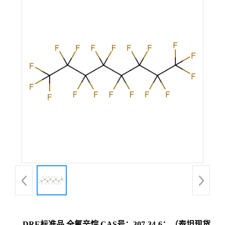
DRE标准品 全氟辛烷 CAS号：307-34-6；（泰坦现货