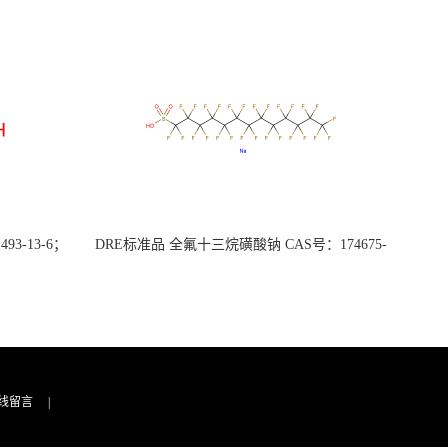
3-13-6；
DRE标准品 全氟十三烷磺酸钠 CAS号：174675-
49-1；PFTrDS钠盐（泰坦现货供应）
线留言
|