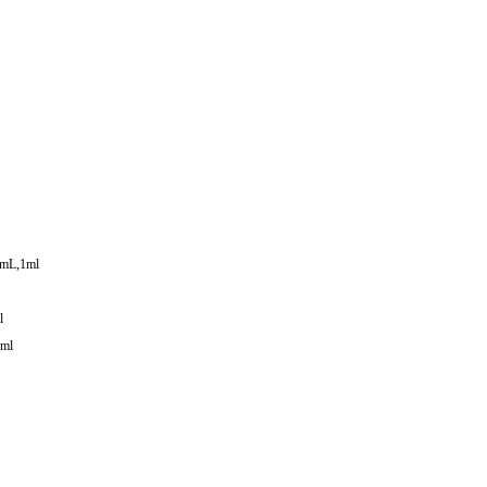
mL,1ml
l
ml