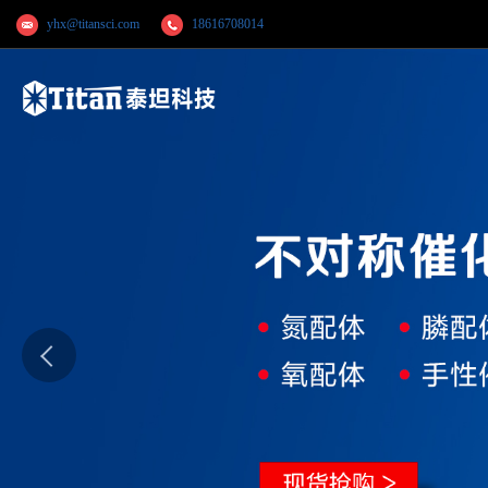
yhx@titansci.com
18616708014