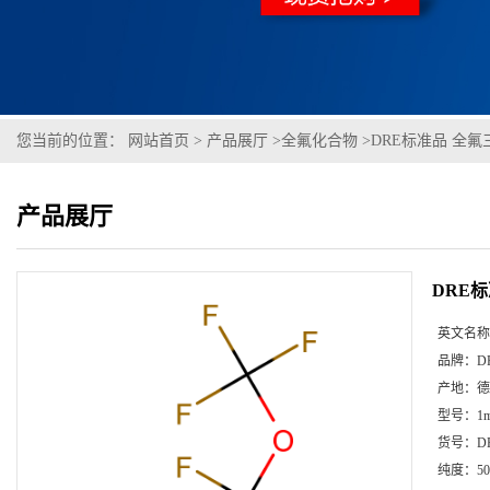
您当前的位置：
网站首页
>
产品展厅
>
全氟化合物
>
DRE标准品 全氟三
产品展厅
DRE标
英文名称
品牌：
D
产地：
德
型号：
1m
货号：
D
纯度：
50