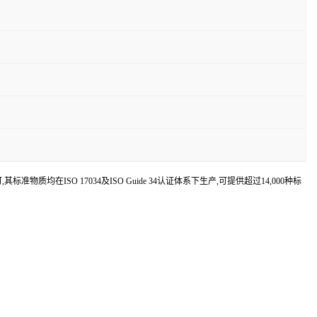
认可,其标准物质均在ISO 17034及ISO Guide 34认证体系下生产,可提供超过14,000种标