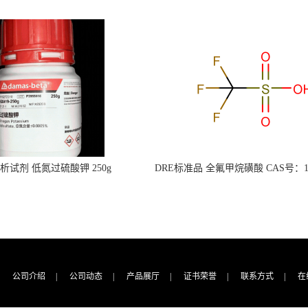
s分析试剂 低氮过硫酸钾 250g
DRE标准品 全氟甲烷磺酸 CAS号：149
CAS：7727-21-1 总氮含量≤0.0005%
TFMS（泰坦现货供应）
（泰坦现货供应）
公司介绍
|
公司动态
|
产品展厅
|
证书荣誉
|
联系方式
|
在