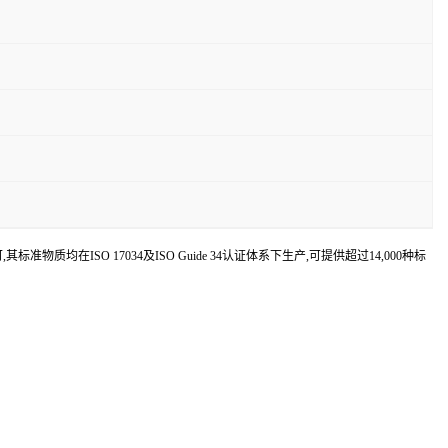
认可,其标准物质均在ISO 17034及ISO Guide 34认证体系下生产,可提供超过14,000种标