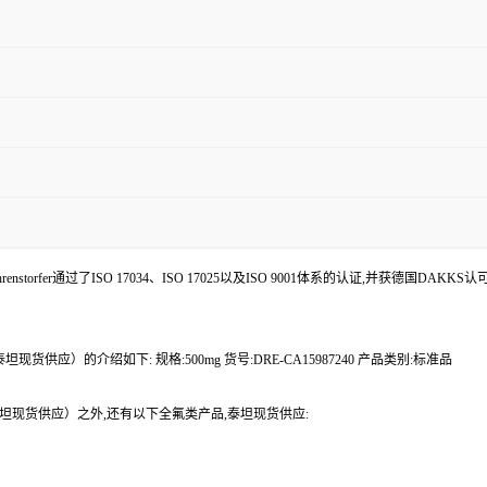
enstorfer通过了ISO 17034、ISO 17025以及ISO 9001体系的认证,并获德国DAKKS
坦现货供应）的介绍如下: 规格:500mg 货号:DRE-CA15987240 产品类别:标准品
A（泰坦现货供应）之外,还有以下全氟类产品,泰坦现货供应: