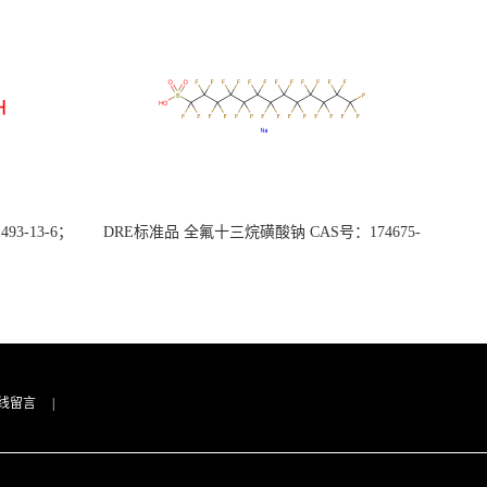
3-13-6；
DRE标准品 全氟十三烷磺酸钠 CAS号：174675-
49-1；PFTrDS钠盐（泰坦现货供应）
线留言
|