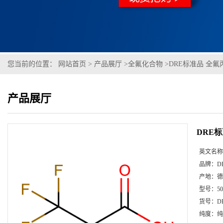
您当前的位置：
网站首页
>
产品展厅
>
全氟化合物
>
DRE标准品 全氟丙
产品展厅
DRE标
英文名称
品牌：
D
产地：
德
型号：
5
货号：
D
纯度：
纯