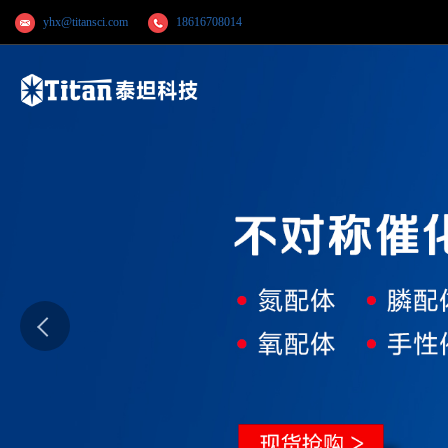
yhx@titansci.com
18616708014