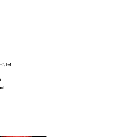
mL,1ml
l
ml