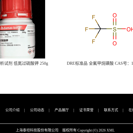
s分析试剂 低氮过硫酸钾 250g
DRE标准品 全氟甲烷磺酸 CAS号：149
CAS：7727-21-1 总氮含量≤0.0005%
TFMS（泰坦现货供应）
（泰坦现货供应）
公司介绍
|
公司动态
|
产品展厅
|
证书荣誉
|
联系方式
|
在
上海泰坦科技股份有限公司
版权所有 Copyright (©) 2026
XML