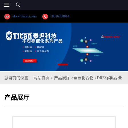
yhx@titansci.com
18616708014
您当前的位置：
网站首页
>
产品展厅
>
全氟化合物
>
DRE标准品 全
氟壬烷磺酸钠(PFNS sodium) CAS号：98789-57-2；PFNS钠盐；
产品展厅
1H,1H,2H,2H-全氟己基三乙氧基硅烷;三乙氧基(1H,1H,2H,2H-九氟己
基)硅烷；（泰坦现货供应）