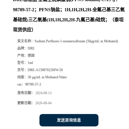
98789-57-2；PFNS钠盐；1H,1H,2H,2H-全氟己基三乙氧
基硅烷;三乙氧基(1H,1H,2H,2H-九氟己基)硅烷；（泰坦
现货供应）
英文名称：
Sodium Perfluoro-1-nonanesulfonate (50μg/mL in Methanol)
品牌：
DRE
产地：
德国
型号：
1ml
货号：
DRE-A15987022MW-50
纯度：
50 μg/mL in Methanol:Water
cas：
98789-57-2
发布日期：
2024-09-13
更新日期：
2026-08-04
发送咨询信息