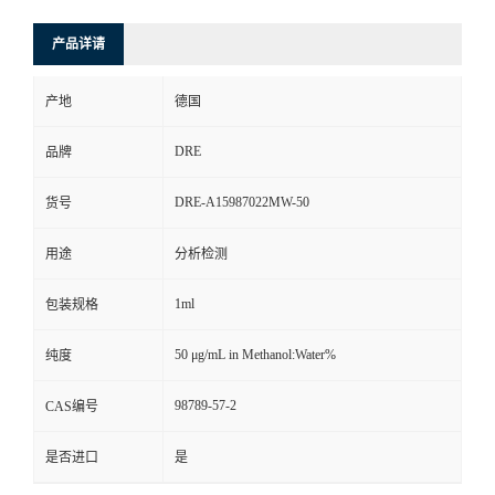
产品详请
产地
德国
DRE
品牌
DRE-A15987022MW-50
货号
用途
分析检测
1ml
包装规格
50 μg/mL in Methanol:Water%
纯度
98789-57-2
CAS编号
是否进口
是