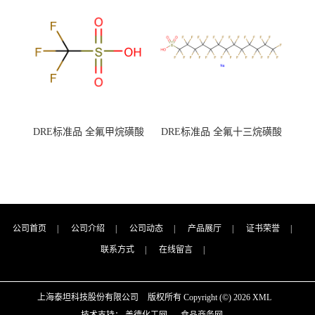
7727-21-1 总氮含量≤0.0005%
7727-21-1 总氮含量≤0.0005%
（泰坦现货供应）
（泰坦现货供应）
DRE标准品 全氟甲烷磺酸
DRE标准品 全氟十三烷磺酸
CAS号：1493-13-6；
钠 CAS号：174675-49-1；
TFMS（泰坦现货供应）
PFTrDS钠盐（泰坦现货供
应）
公司首页
|
公司介绍
|
公司动态
|
产品展厅
|
证书荣誉
|
联系方式
|
在线留言
|
上海泰坦科技股份有限公司
版权所有 Copyright (©) 2026
XML