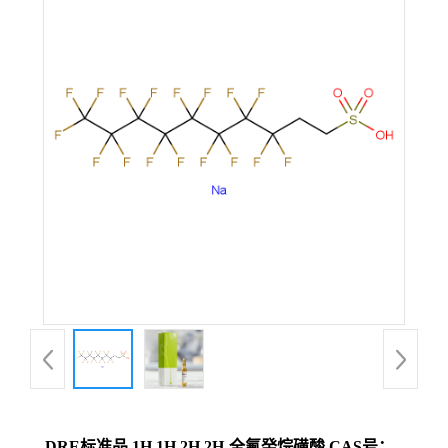
DRE标准品 1H,1H,2H,2H-全氟癸烷磺酸 CAS号：