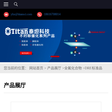
yhx@titansci.com
18616708014
您当前的位置：
网站首页
>
产品展厅
>
全氟化合物
>
DRE标准品
1H,1H,2H,2H-全氟癸烷磺酸 CAS号：27619-96-1；8:2FTS钠盐（泰
产品展厅
坦现货供应）