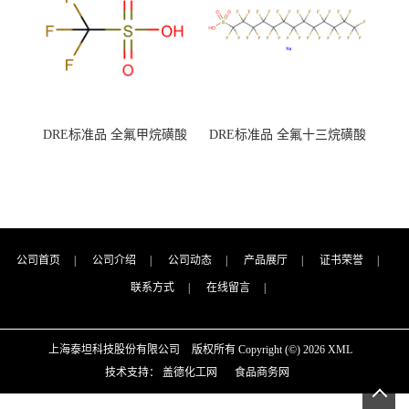
DRE标准品 全氟甲烷磺酸
DRE标准品 全氟十三烷磺酸
CAS号：1493-13-6；
钠 CAS号：174675-49-1；
TFMS（泰坦现货供应）
PFTrDS钠盐（泰坦现货供
应）
公司首页
|
公司介绍
|
公司动态
|
产品展厅
|
证书荣誉
|
联系方式
|
在线留言
|
上海泰坦科技股份有限公司
版权所有 Copyright (©) 2026
XML
技术支持：
盖德化工网
食品商务网