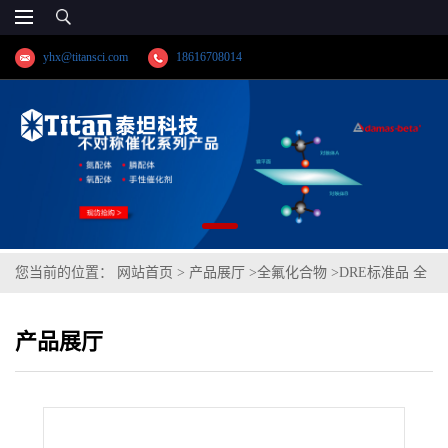
yhx@titansci.com
18616708014
您当前的位置：
网站首页
>
产品展厅
>
全氟化合物
>
DRE标准品 全
氟辛酸铵(PFOA ammonium) CAS号：3825-26-1；PFOA铵盐；
产品展厅
GB/T31126;PFOA;GBT31126;T-PFOA（泰坦现货供应）