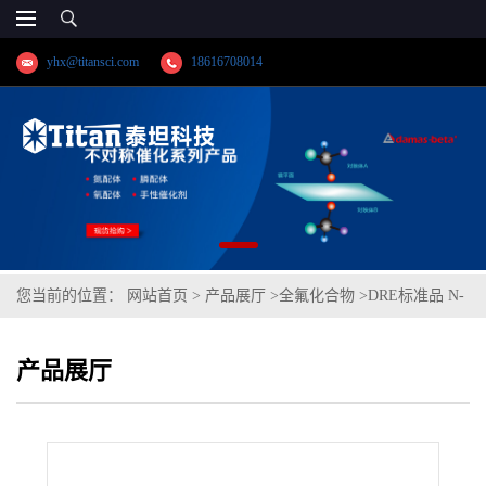
yhx@titansci.com
18616708014
您当前的位置：
网站首页
>
产品展厅
>
全氟化合物
>
DRE标准品 N-
乙基全氟辛基磺酰胺乙醇(N-ETFOSE) CAS号：1691-99-2；N-
产品展厅
EtFOSE；GB/T 31126-2014;GB/T31126;GBT31126-2014（泰坦现货供
应）