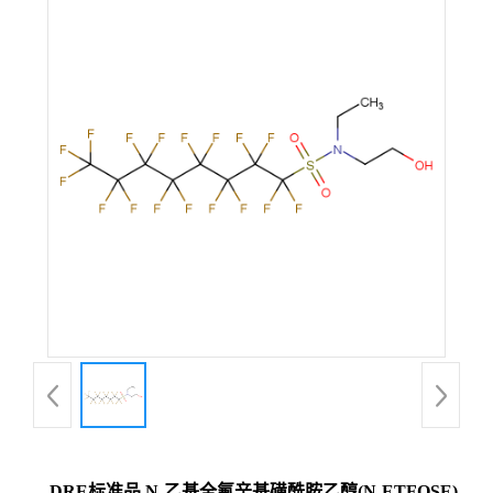
DRE标准品 N-乙基全氟辛基磺酰胺乙醇(N-ETFOSE)