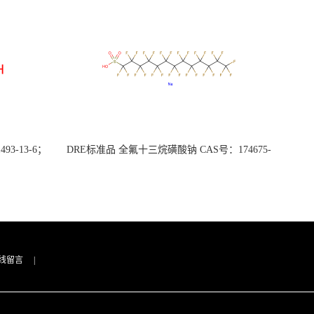
3-13-6；
DRE标准品 全氟十三烷磺酸钠 CAS号：174675-
49-1；PFTrDS钠盐（泰坦现货供应）
线留言
|