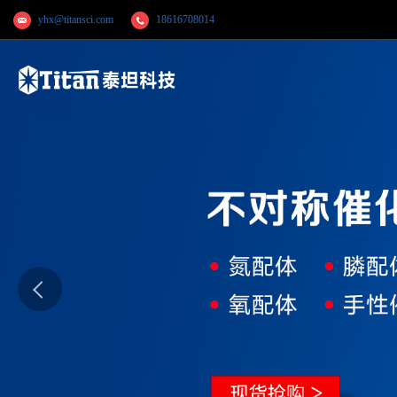
yhx@titansci.com
18616708014