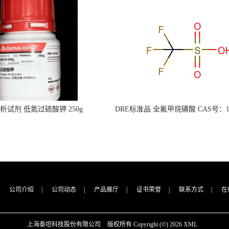
s分析试剂 低氮过硫酸钾 250g
DRE标准品 全氟甲烷磺酸 CAS号：149
CAS：7727-21-1 总氮含量≤0.0005%
TFMS（泰坦现货供应）
（泰坦现货供应）
公司介绍
|
公司动态
|
产品展厅
|
证书荣誉
|
联系方式
|
在
上海泰坦科技股份有限公司
版权所有 Copyright (©) 2026
XML