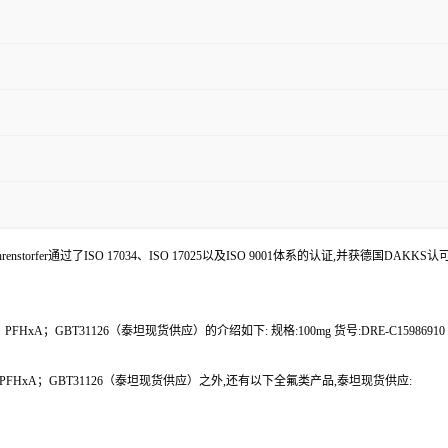
enstorfer通过了ISO 17034、ISO 17025以及ISO 9001体系的认证,并获德国DAKKS
PFHxA；GBT31126（泰坦现货供应）的介绍如下: 规格:100mg 货号:DRE-C159869
4；PFHxA；GBT31126（泰坦现货供应）之外,还有以下全氟类产品,泰坦现货供应: