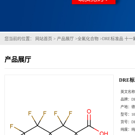
您当前的位置：
网站首页
>
产品展厅
>
全氟化合物
>
DRE标准品 十一氟已
产品展厅
DRE标
英文名称
品牌：
D
产地：
德
型号：
1
货号：
D
纯度：
纯