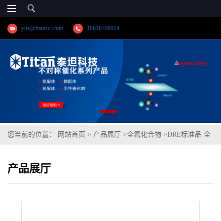
yhx@titansci.com
18616708014
您当前的位置：
网站首页
>
产品展厅
>
全氟化合物
>
DRE标准品 全
氟庚酸(PFHpA) CAS号：375-85-9；PFHpA；GBT29493.2（泰坦现
产品展厅
货供应）