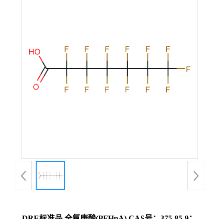
DRE标准品 全氟庚酸(PFHpA) CAS号：375-85-9；