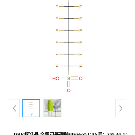
DRE标准品 全氟己基磺酸(PFHxS) CAS号：355-46-4；