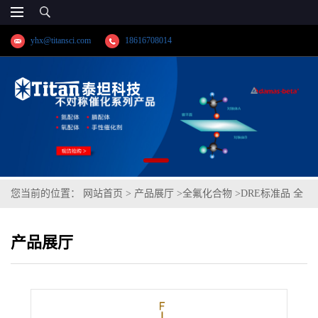
yhx@titansci.com
18616708014
您当前的位置：
网站首页
>
产品展厅
>
全氟化合物
>
DRE标准品 全
氟己基磺酸(PFHxS) CAS号：355-46-4；PFHxS；
产品展厅
GB/T29493.2;GBT29493.2（泰坦现货供应）